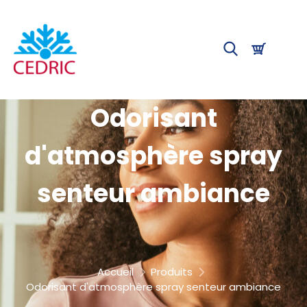
Odorisant
d'atmosphère spray
senteur ambiance
Accueil
Produits
Odorisant d'atmosphère spray senteur ambiance