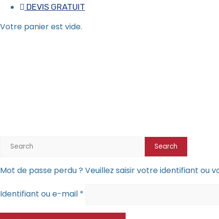
DEVIS GRATUIT
Votre panier est vide.
Mon compte
Accueil
Mon compte
Search
Search
for:
Mot de passe perdu ? Veuillez saisir votre identifiant ou
Obligatoire
Identifiant ou e-mail
*