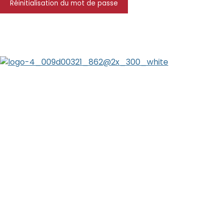
Réinitialisation du mot de passe
ADRESSE :
37 Immeuble SOCOGAR
ZI JARRY – 97122 BAIE MAHAULT
INFORMATIONS
Contactez-nous
Conditions Générales de vente
Mentions Légales
Qui sommes-nous ?
NOS SERVICES
Installation
Entretien