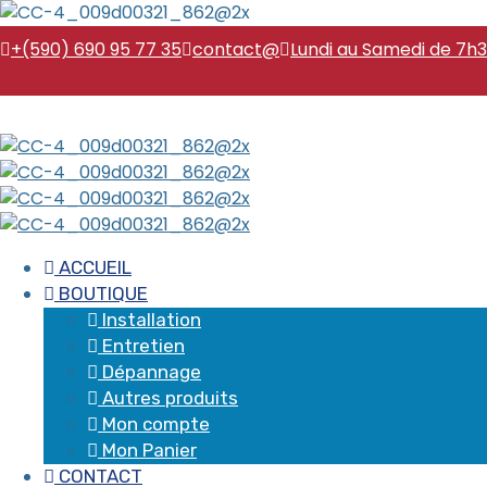
+(590) 690 95 77 35
contact@
Lundi au Samedi de 7h3
ACCUEIL
BOUTIQUE
Installation
Entretien
Dépannage
Autres produits
Mon compte
Mon Panier
CONTACT