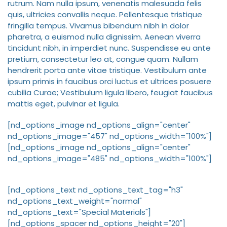
rutrum. Nam nulla ipsum, venenatis malesuada felis
quis, ultricies convallis neque. Pellentesque tristique
fringilla tempus. Vivamus bibendum nibh in dolor
pharetra, a euismod nulla dignissim. Aenean viverra
tincidunt nibh, in imperdiet nunc. Suspendisse eu ante
pretium, consectetur leo at, congue quam. Nullam
hendrerit porta ante vitae tristique. Vestibulum ante
ipsum primis in faucibus orci luctus et ultrices posuere
cubilia Curae; Vestibulum ligula libero, feugiat faucibus
mattis eget, pulvinar et ligula.
[nd_options_image nd_options_align="center"
nd_options_image="457" nd_options_width="100%"]
[nd_options_image nd_options_align="center"
nd_options_image="485" nd_options_width="100%"]
[nd_options_text nd_options_text_tag="h3"
nd_options_text_weight="normal"
nd_options_text="Special Materials"]
[nd_options_spacer nd_options_height="20"]