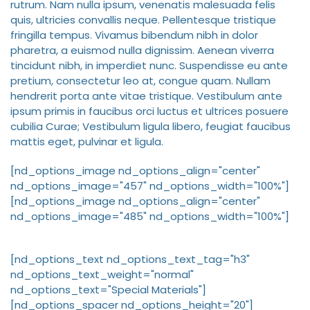
rutrum. Nam nulla ipsum, venenatis malesuada felis
quis, ultricies convallis neque. Pellentesque tristique
fringilla tempus. Vivamus bibendum nibh in dolor
pharetra, a euismod nulla dignissim. Aenean viverra
tincidunt nibh, in imperdiet nunc. Suspendisse eu ante
pretium, consectetur leo at, congue quam. Nullam
hendrerit porta ante vitae tristique. Vestibulum ante
ipsum primis in faucibus orci luctus et ultrices posuere
cubilia Curae; Vestibulum ligula libero, feugiat faucibus
mattis eget, pulvinar et ligula.
[nd_options_image nd_options_align="center"
nd_options_image="457" nd_options_width="100%"]
[nd_options_image nd_options_align="center"
nd_options_image="485" nd_options_width="100%"]
[nd_options_text nd_options_text_tag="h3"
nd_options_text_weight="normal"
nd_options_text="Special Materials"]
[nd_options_spacer nd_options_height="20"]