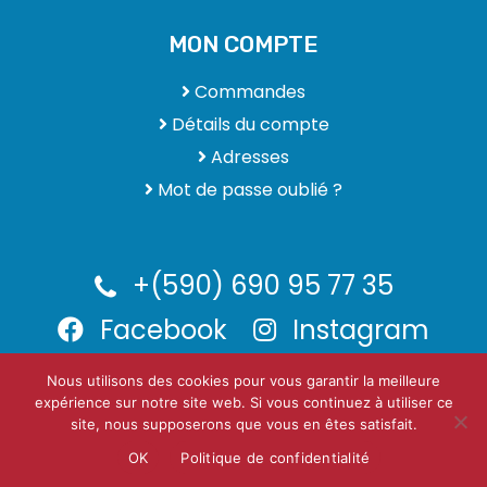
MON COMPTE
Commandes
Détails du compte
Adresses
Mot de passe oublié ?
+(590) 690 95 77 35
Facebook
Instagram
Nous utilisons des cookies pour vous garantir la meilleure
expérience sur notre site web. Si vous continuez à utiliser ce
CEDRIC-CLIM.FR | Pour une climatisation toujours saine et
site, nous supposerons que vous en êtes satisfait.
fraiche
OK
Politique de confidentialité