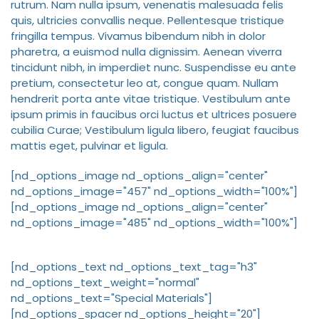
rutrum. Nam nulla ipsum, venenatis malesuada felis
quis, ultricies convallis neque. Pellentesque tristique
fringilla tempus. Vivamus bibendum nibh in dolor
pharetra, a euismod nulla dignissim. Aenean viverra
tincidunt nibh, in imperdiet nunc. Suspendisse eu ante
pretium, consectetur leo at, congue quam. Nullam
hendrerit porta ante vitae tristique. Vestibulum ante
ipsum primis in faucibus orci luctus et ultrices posuere
cubilia Curae; Vestibulum ligula libero, feugiat faucibus
mattis eget, pulvinar et ligula.
[nd_options_image nd_options_align="center"
nd_options_image="457" nd_options_width="100%"]
[nd_options_image nd_options_align="center"
nd_options_image="485" nd_options_width="100%"]
[nd_options_text nd_options_text_tag="h3"
nd_options_text_weight="normal"
nd_options_text="Special Materials"]
[nd_options_spacer nd_options_height="20"]