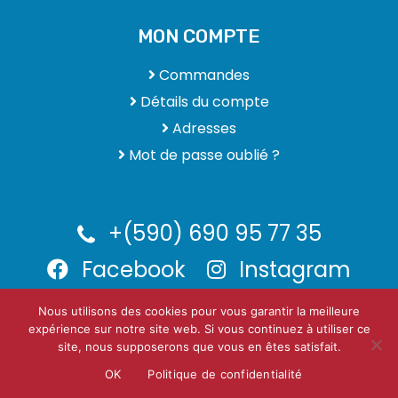
MON COMPTE
Commandes
Détails du compte
Adresses
Mot de passe oublié ?
+(590) 690 95 77 35
Facebook
Instagram
Nous utilisons des cookies pour vous garantir la meilleure
expérience sur notre site web. Si vous continuez à utiliser ce
CEDRIC-CLIM.FR | Pour une climatisation toujours saine et
site, nous supposerons que vous en êtes satisfait.
fraiche
OK
Politique de confidentialité