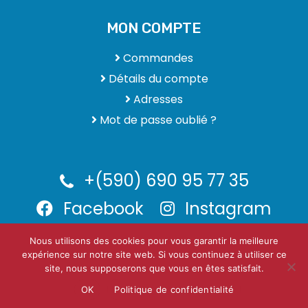
MON COMPTE
Commandes
Détails du compte
Adresses
Mot de passe oublié ?
+(590) 690 95 77 35
Facebook
Instagram
Nous utilisons des cookies pour vous garantir la meilleure
expérience sur notre site web. Si vous continuez à utiliser ce
CEDRIC-CLIM.FR | Pour une climatisation toujours saine et
site, nous supposerons que vous en êtes satisfait.
fraiche
OK
Politique de confidentialité