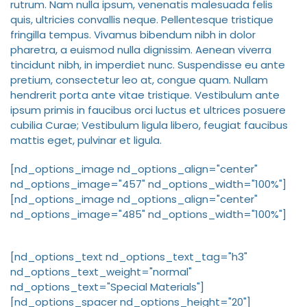
rutrum. Nam nulla ipsum, venenatis malesuada felis
quis, ultricies convallis neque. Pellentesque tristique
fringilla tempus. Vivamus bibendum nibh in dolor
pharetra, a euismod nulla dignissim. Aenean viverra
tincidunt nibh, in imperdiet nunc. Suspendisse eu ante
pretium, consectetur leo at, congue quam. Nullam
hendrerit porta ante vitae tristique. Vestibulum ante
ipsum primis in faucibus orci luctus et ultrices posuere
cubilia Curae; Vestibulum ligula libero, feugiat faucibus
mattis eget, pulvinar et ligula.
[nd_options_image nd_options_align="center"
nd_options_image="457" nd_options_width="100%"]
[nd_options_image nd_options_align="center"
nd_options_image="485" nd_options_width="100%"]
[nd_options_text nd_options_text_tag="h3"
nd_options_text_weight="normal"
nd_options_text="Special Materials"]
[nd_options_spacer nd_options_height="20"]